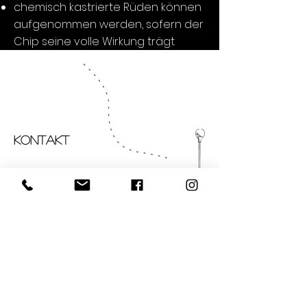
chemisch kastrierte Rüden können
aufgenommen werden, sofern der
Chip seine volle Wirkung trägt
KONTAKT
Ihr findet mich direkt an der
B420 zwischen Obermoschel
und Niedermoschel:
Richard-Müller-Straße 3