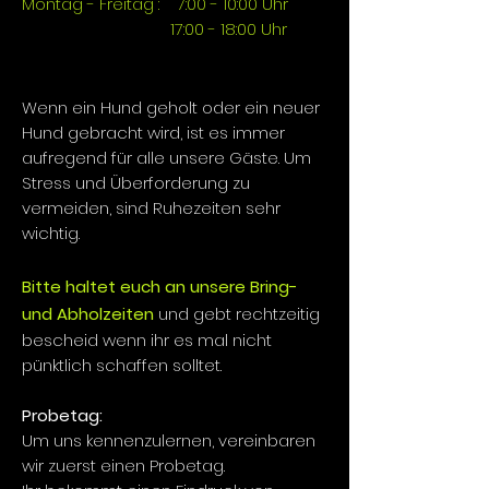
Montag - Freitag : 7:00 - 10:00 Uhr
17:00 - 18:00 Uhr
Wenn ein Hund geholt oder ein neuer
Hund gebracht wird, ist es immer
aufregend für alle unsere Gäste. Um
Stress und Überforderung zu
vermeiden, sind Ruhezeiten sehr
wichtig.
Bitte haltet euch an
unsere Bring-
und Abhol
zeiten
und gebt rechtzeitig
bescheid wenn ihr es mal nicht
pünktlich schaffen solltet.
Probetag:
Um uns kennenzulernen, vereinbaren
wir zuerst einen Probetag.