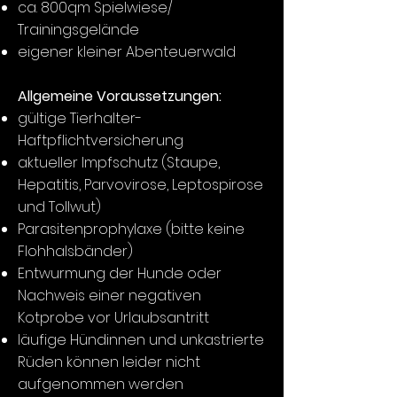
ca. 800qm Spielwiese/
Trainingsgelände
eigener kleiner Abenteuerwald
Allgemeine Voraussetzungen:
gültige Tierhalter-
Haftpflichtversicherung
aktueller Impfschutz (Staupe,
Hepatitis, Parvovirose, Leptospirose
und Tollwut)
Parasitenprophylaxe (bitte keine
Flohhalsbänder)
Entwurmung der Hunde oder
Nachweis einer negativen
Kotprobe vor Urlaubsantritt
läufige Hündinnen und unkastrierte
Rüden können leider nicht
aufgenommen werden