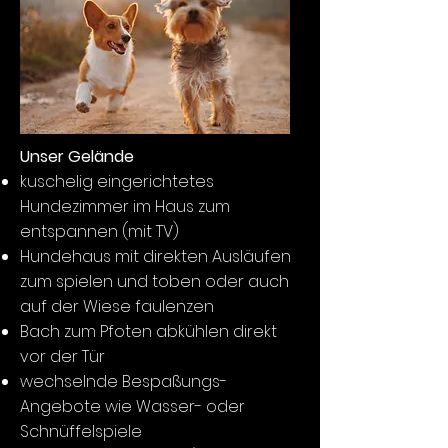
Unser Gelände
kuschelig eingerichtetes
Hundezimmer im Haus zum
entspannen (mit TV)
Hundehaus mit direkten Ausläufen
zum spielen und toben oder auch
auf der Wiese faulenzen
Bach zum Pfoten abkühlen direkt
vor der Tür
wechselnde Bespaßungs-
Angebote wie Wasser- oder
Schnüffelspiele