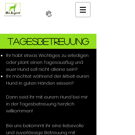
0151 /
40 30 72 08
Tagesbetreuung
Ihr habt etwas Wichtiges zu erledigen
oder plant einen Tagesausflug und
euer Hund soll nicht alleine sein?
Ihr möchtet während der Arbeit euren
Hund in guten Händen wissen?
Dann seid ihr mit eurem Hund bei mir
in der Tagesbetreuung herzlich
willkommen!
Bei uns bekommt ihr eine liebevolle
und zuverlässige Betreuung mit