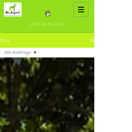
0151 /
40 30 72 08
Blog
Alle Beiträge
Alle Beiträge
Tipps und
Tricks
Aktuelles
Tierschutz
Training
Pension